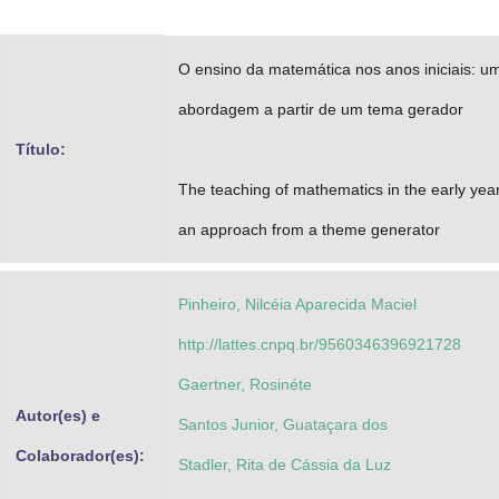
Advocacia-Geral da União
O ensino da matemática nos anos iniciais: u
Banco Central do Brasil
abordagem a partir de um tema gerador
Planalto
Título:
The teaching of mathematics in the early yea
an approach from a theme generator
Pinheiro, Nilcéia Aparecida Maciel
http://lattes.cnpq.br/9560346396921728
Gaertner, Rosinéte
Autor(es) e
Santos Junior, Guataçara dos
Colaborador(es):
Stadler, Rita de Cássia da Luz