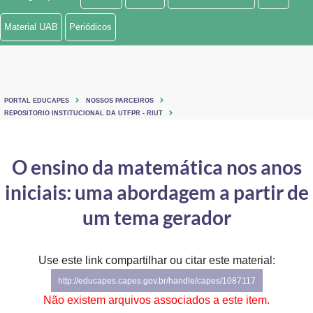
Ministério de Minas e Energia
Material UAB
Periódicos
Ministério da Ciência, Tecnologia, Inovações e Comunicações
Ministério do Meio Ambiente
PORTAL EDUCAPES
NOSSOS PARCEIROS
Ministério do Turismo
REPOSITORIO INSTITUCIONAL DA UTFPR - RIUT
Ministério do Desenvolvimento Regional
O ensino da matemática nos anos
Controladoria-Geral da União
iniciais: uma abordagem a partir de
Ministério da Mulher, da Família e dos Direitos Humanos
um tema gerador
Secretaria-Geral
Use este link compartilhar ou citar este material:
Secretaria de Governo
http://educapes.capes.gov.br/handle/capes/1087117
Gabinete de Segurança Institucional
Não existem arquivos associados a este item.