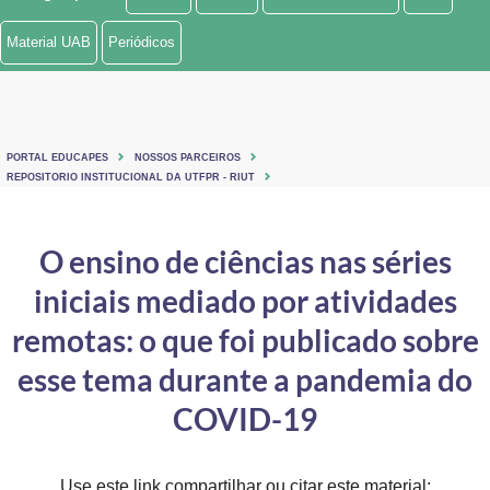
Ministério de Minas e Energia
Material UAB
Periódicos
Ministério da Ciência, Tecnologia, Inovações e Comunicações
Ministério do Meio Ambiente
PORTAL EDUCAPES
NOSSOS PARCEIROS
Ministério do Turismo
REPOSITORIO INSTITUCIONAL DA UTFPR - RIUT
Ministério do Desenvolvimento Regional
O ensino de ciências nas séries
Controladoria-Geral da União
iniciais mediado por atividades
Ministério da Mulher, da Família e dos Direitos Humanos
remotas: o que foi publicado sobre
Secretaria-Geral
esse tema durante a pandemia do
COVID-19
Secretaria de Governo
Gabinete de Segurança Institucional
Use este link compartilhar ou citar este material: