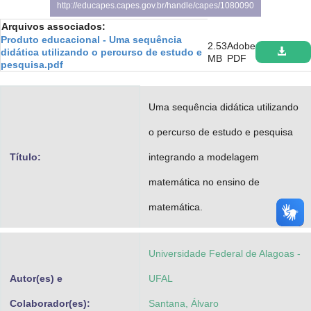
http://educapes.capes.gov.br/handle/capes/1080090
Advocacia-Geral da União
Arquivos associados:
Produto educacional - Uma sequência
Banco Central do Brasil
2.53
Adobe
didática utilizando o percurso de estudo e
MB
PDF
pesquisa.pdf
Planalto
Uma sequência didática utilizando
o percurso de estudo e pesquisa
Título:
integrando a modelagem
matemática no ensino de
matemática.
Universidade Federal de Alagoas -
Autor(es) e
UFAL
Colaborador(es):
Santana, Álvaro