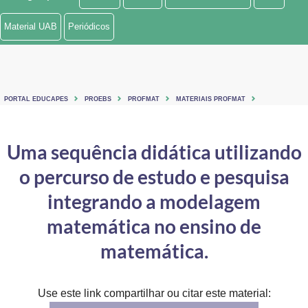
Ministério de Minas e Energia
Material UAB
Periódicos
Ministério da Ciência, Tecnologia, Inovações e Comunicações
Ministério do Meio Ambiente
PORTAL EDUCAPES
PROEBS
PROFMAT
MATERIAIS PROFMAT
Ministério do Turismo
Ministério do Desenvolvimento Regional
Uma sequência didática utilizando
o percurso de estudo e pesquisa
Controladoria-Geral da União
integrando a modelagem
Ministério da Mulher, da Família e dos Direitos Humanos
matemática no ensino de
Secretaria-Geral
matemática.
Secretaria de Governo
Gabinete de Segurança Institucional
Use este link compartilhar ou citar este material: