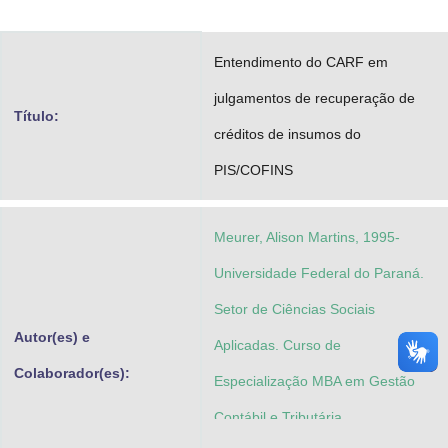
Advocacia-Geral da União
Entendimento do CARF em
Banco Central do Brasil
julgamentos de recuperação de
Planalto
Título:
créditos de insumos do
PIS/COFINS
Meurer, Alison Martins, 1995-
Universidade Federal do Paraná.
Setor de Ciências Sociais
Autor(es) e
Aplicadas. Curso de
Colaborador(es):
Especialização MBA em Gestão
Contábil e Tributária