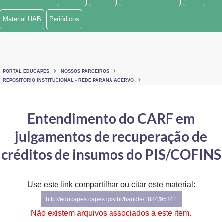
Ministério de Minas e Energia
Material UAB
Periódicos
Ministério da Ciência, Tecnologia, Inovações e Comunicações
Ministério do Meio Ambiente
PORTAL EDUCAPES
NOSSOS PARCEIROS
Ministério do Turismo
REPOSITÓRIO INSTITUCIONAL - REDE PARANÁ ACERVO
Ministério do Desenvolvimento Regional
Entendimento do CARF em
Controladoria-Geral da União
julgamentos de recuperação de
Ministério da Mulher, da Família e dos Direitos Humanos
créditos de insumos do PIS/COFINS
Secretaria-Geral
Use este link compartilhar ou citar este material:
Secretaria de Governo
http://educapes.capes.gov.br/handle/1884/95341
Gabinete de Segurança Institucional
Não existem arquivos associados a este item.