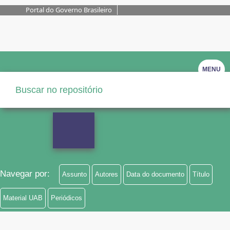
Portal do Governo Brasileiro
MENU
Navegar por:
Assunto
Autores
Data do documento
Título
Material UAB
Periódicos