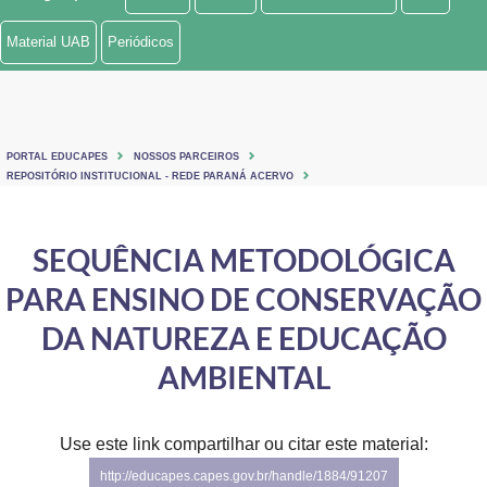
Ministério de Minas e Energia
Material UAB
Periódicos
Ministério da Ciência, Tecnologia, Inovações e Comunicações
Ministério do Meio Ambiente
PORTAL EDUCAPES
NOSSOS PARCEIROS
Ministério do Turismo
REPOSITÓRIO INSTITUCIONAL - REDE PARANÁ ACERVO
Ministério do Desenvolvimento Regional
SEQUÊNCIA METODOLÓGICA
Controladoria-Geral da União
PARA ENSINO DE CONSERVAÇÃO
Ministério da Mulher, da Família e dos Direitos Humanos
DA NATUREZA E EDUCAÇÃO
Secretaria-Geral
AMBIENTAL
Secretaria de Governo
Use este link compartilhar ou citar este material:
Gabinete de Segurança Institucional
http://educapes.capes.gov.br/handle/1884/91207