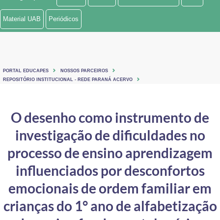
Ministério de Minas e Energia
Material UAB
Periódicos
Ministério da Ciência, Tecnologia, Inovações e Comunicações
Ministério do Meio Ambiente
PORTAL EDUCAPES
NOSSOS PARCEIROS
Ministério do Turismo
REPOSITÓRIO INSTITUCIONAL - REDE PARANÁ ACERVO
Ministério do Desenvolvimento Regional
O desenho como instrumento de
Controladoria-Geral da União
investigação de dificuldades no
Ministério da Mulher, da Família e dos Direitos Humanos
processo de ensino aprendizagem
Secretaria-Geral
influenciados por desconfortos
emocionais de ordem familiar em
Secretaria de Governo
crianças do 1° ano de alfabetização
Gabinete de Segurança Institucional