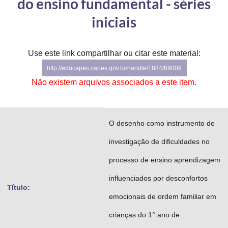
do ensino fundamental - séries
Advocacia-Geral da União
iniciais
Banco Central do Brasil
Use este link compartilhar ou citar este material:
Planalto
http://educapes.capes.gov.br/handle/1884/89009
Não existem arquivos associados a este item.
O desenho como instrumento de
investigação de dificuldades no
processo de ensino aprendizagem
influenciados por desconfortos
Título:
emocionais de ordem familiar em
crianças do 1° ano de