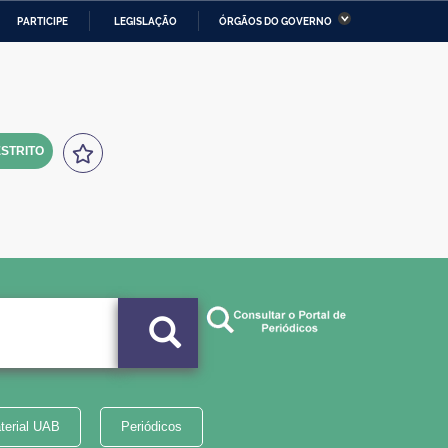
PARTICIPE
LEGISLAÇÃO
ÓRGÃOS DO GOVERNO
stério da Economia
Ministério da Infraestrutura
stério de Minas e Energia
Ministério da Ciência,
Tecnologia, Inovações e
Comunicações
STRITO
tério da Mulher, da Família
Secretaria-Geral
s Direitos Humanos
lto
terial UAB
Periódicos