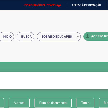
CORONAVÍRUS (COVID-19)
ACESSO À INFORMAÇÃO
Ministério da Defesa
Ministério das Relações
Mini
IR
Exteriores
PARA
O
Ministério da Cidadania
Ministério da Saúde
Mini
CONTEÚDO
ACESSO RE
INICIO
BUSCA
SOBRE O EDUCAPES
Ministério do Desenvolvimento
Controladoria-Geral da União
Minis
Regional
e do
Advocacia-Geral da União
Banco Central do Brasil
Plana
Autores
Data do documento
Título
Ma