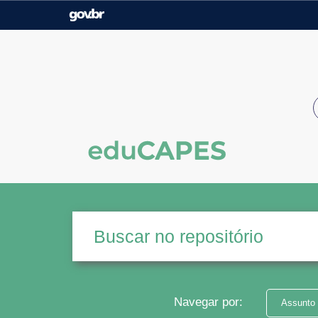
Casa Civil
Ministério da Justiça e
Segurança Pública
Ministério da Agricultura,
Ministério da Educação
Pecuária e Abastecimento
Ministério do Meio Ambiente
Ministério do Turismo
Secretaria de Governo
Gabinete de Segurança
Institucional
Navegar por:
Assunto