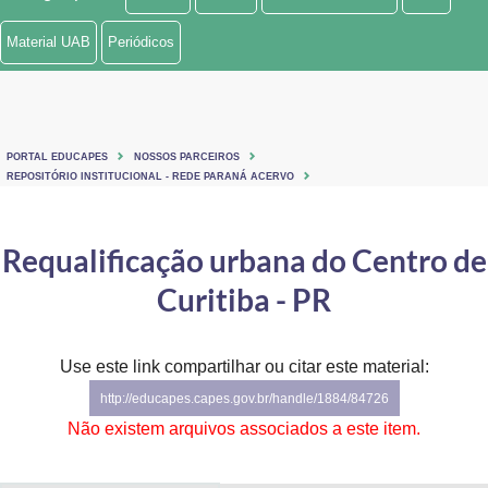
Ministério de Minas e Energia
Material UAB
Periódicos
Ministério da Ciência, Tecnologia, Inovações e Comunicações
Ministério do Meio Ambiente
PORTAL EDUCAPES
NOSSOS PARCEIROS
Ministério do Turismo
REPOSITÓRIO INSTITUCIONAL - REDE PARANÁ ACERVO
Ministério do Desenvolvimento Regional
Requalificação urbana do Centro de
Controladoria-Geral da União
Curitiba - PR
Ministério da Mulher, da Família e dos Direitos Humanos
Use este link compartilhar ou citar este material:
Secretaria-Geral
http://educapes.capes.gov.br/handle/1884/84726
Secretaria de Governo
Não existem arquivos associados a este item.
Gabinete de Segurança Institucional