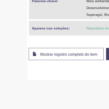
Palavras-chave: 
Meio ambient
Desenvolvimen
Superagüi, Ilh
Aparece nas coleções:
Repositório In
Mostrar registro completo do item