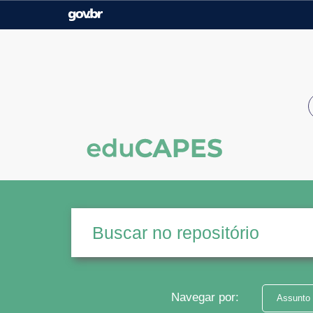
Casa Civil
Ministério da Justiça e
Segurança Pública
Ministério da Agricultura,
Ministério da Educação
Pecuária e Abastecimento
Ministério do Meio Ambiente
Ministério do Turismo
Secretaria de Governo
Gabinete de Segurança
Institucional
Navegar por:
Assunto