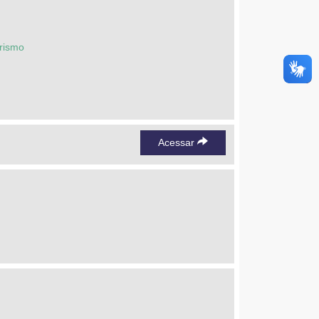
urismo
Acessar