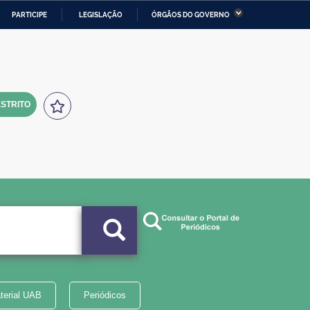
PARTICIPE
LEGISLAÇÃO
ÓRGÃOS DO GOVERNO
stério da Economia
Ministério da Infraestrutura
stério de Minas e Energia
Ministério da Ciência,
Tecnologia, Inovações e
Comunicações
STRITO
tério da Mulher, da Família
Secretaria-Geral
s Direitos Humanos
lto
terial UAB
Periódicos