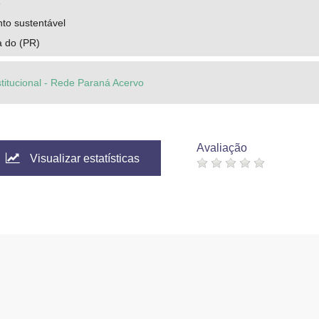
e
to sustentável
a do (PR)
stitucional - Rede Paraná Acervo
Avaliação
Visualizar estatísticas