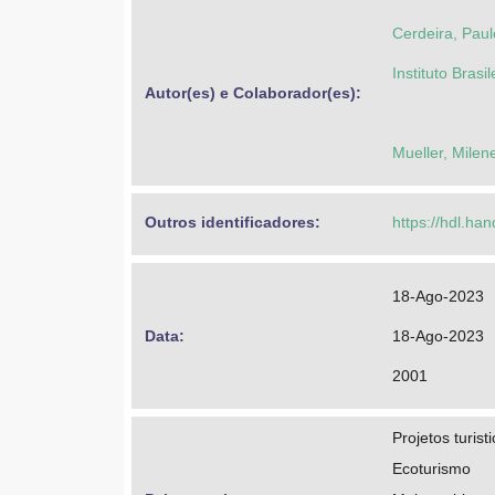
Cerdeira, Pau
Instituto Bras
Autor(es) e Colaborador(es): 
Mueller, Milen
Outros identificadores: 
https://hdl.ha
18-Ago-2023
Data: 
18-Ago-2023
2001
Projetos turist
Ecoturismo