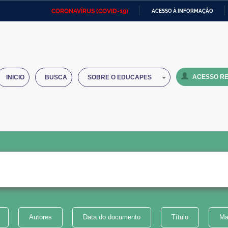
CORONAVÍRUS (COVID-19)
ACESSO À INFORMAÇÃO
Ministério da Defesa
Ministério das Relações
Mini
IR
Exteriores
PARA
O
Ministério da Cidadania
Ministério da Saúde
Mini
CONTEÚDO
ACESSO RE
INICIO
BUSCA
SOBRE O EDUCAPES
Ministério do Desenvolvimento
Controladoria-Geral da União
Minis
Regional
e do
Advocacia-Geral da União
Banco Central do Brasil
Plana
Autores
Data do documento
Título
Ma