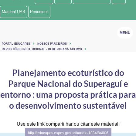
Ministério de Minas e Energia
Material UAB
Periódicos
Ministério da Ciência, Tecnologia, Inovações e Comunicações
MENU
Ministério do Meio Ambiente
PORTAL EDUCAPES
NOSSOS PARCEIROS
Ministério do Turismo
REPOSITÓRIO INSTITUCIONAL - REDE PARANÁ ACERVO
Ministério do Desenvolvimento Regional
Planejamento ecoturístico do
Controladoria-Geral da União
Parque Nacional do Superaguí e
Ministério da Mulher, da Família e dos Direitos Humanos
entorno : uma proposta prática para
Secretaria-Geral
o desenvolvimento sustentável
Secretaria de Governo
Use este link compartilhar ou citar este material:
Gabinete de Segurança Institucional
http://educapes.capes.gov.br/handle/1884/84006