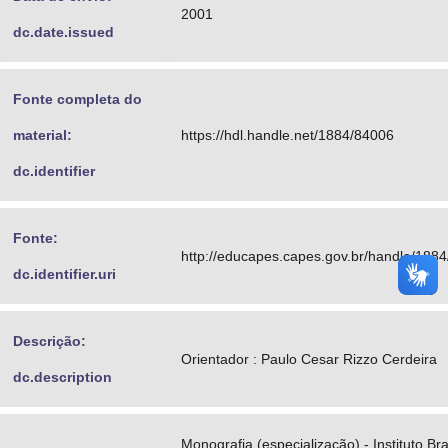
2001
dc.date.issued
Fonte completa do
material:
https://hdl.handle.net/1884/84006
dc.identifier
Fonte:
http://educapes.capes.gov.br/handle/188
dc.identifier.uri
Descrição:
Orientador : Paulo Cesar Rizzo Cerdeira
dc.description
Monografia (especialização) - Instituto Bra