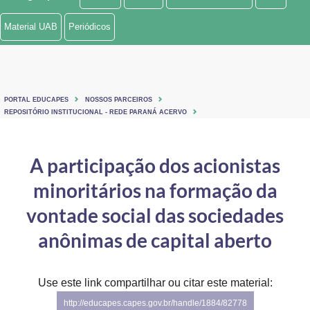
Ministério de Minas e Energia
Material UAB
Periódicos
Ministério da Ciência, Tecnologia, Inovações e Comunicações
Ministério do Meio Ambiente
PORTAL EDUCAPES
NOSSOS PARCEIROS
Ministério do Turismo
REPOSITÓRIO INSTITUCIONAL - REDE PARANÁ ACERVO
Ministério do Desenvolvimento Regional
A participação dos acionistas
Controladoria-Geral da União
minoritários na formação da
Ministério da Mulher, da Família e dos Direitos Humanos
vontade social das sociedades
Secretaria-Geral
anônimas de capital aberto
Secretaria de Governo
Use este link compartilhar ou citar este material:
Gabinete de Segurança Institucional
http://educapes.capes.gov.br/handle/1884/82778