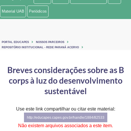
Ministério de Minas e Energia
Material UAB
Periódicos
Ministério da Ciência, Tecnologia, Inovações e Comunicações
Ministério do Meio Ambiente
PORTAL EDUCAPES
NOSSOS PARCEIROS
Ministério do Turismo
REPOSITÓRIO INSTITUCIONAL - REDE PARANÁ ACERVO
Ministério do Desenvolvimento Regional
Breves considerações sobre as B
Controladoria-Geral da União
corps à luz do desenvolvimento
Ministério da Mulher, da Família e dos Direitos Humanos
sustentável
Secretaria-Geral
Use este link compartilhar ou citar este material:
Secretaria de Governo
http://educapes.capes.gov.br/handle/1884/82533
Gabinete de Segurança Institucional
Não existem arquivos associados a este item.