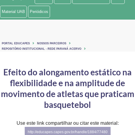
Ministério de Minas e Energia
Material UAB
Periódicos
Ministério da Ciência, Tecnologia, Inovações e Comunicações
Ministério do Meio Ambiente
PORTAL EDUCAPES
NOSSOS PARCEIROS
Ministério do Turismo
REPOSITÓRIO INSTITUCIONAL - REDE PARANÁ ACERVO
Ministério do Desenvolvimento Regional
Efeito do alongamento estático na
Controladoria-Geral da União
flexibilidade e na amplitude de
Ministério da Mulher, da Família e dos Direitos Humanos
movimento de atletas que praticam
Secretaria-Geral
basquetebol
Secretaria de Governo
Use este link compartilhar ou citar este material:
Gabinete de Segurança Institucional
http://educapes.capes.gov.br/handle/1884/77480