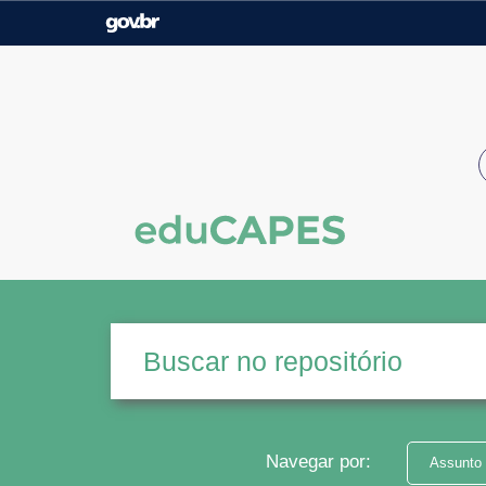
Casa Civil
Ministério da Justiça e
Segurança Pública
Ministério da Agricultura,
Ministério da Educação
Pecuária e Abastecimento
Ministério do Meio Ambiente
Ministério do Turismo
Secretaria de Governo
Gabinete de Segurança
Institucional
Navegar por:
Assunto