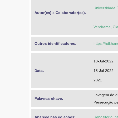
Universidade F
Autor(es) e Colaborador(es): 
Vendrame, Clau
Outros identificadores: 
https://hdl.ha
18-Jul-2022
Data: 
18-Jul-2022
2021
Lavagem de di
Palavras-chave: 
Persecução pe
Aparece nas coleções:
Repositório In