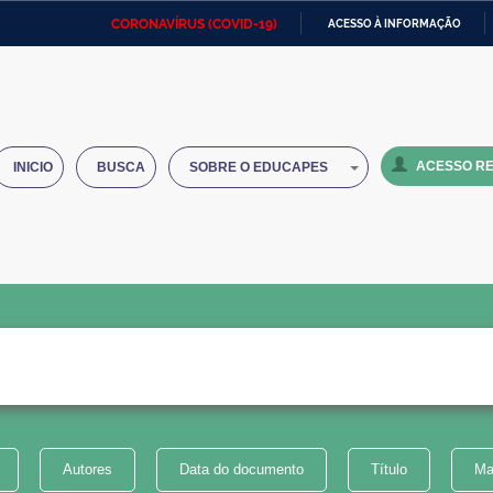
CORONAVÍRUS (COVID-19)
ACESSO À INFORMAÇÃO
Ministério da Defesa
Ministério das Relações
Mini
IR
Exteriores
PARA
O
Ministério da Cidadania
Ministério da Saúde
Mini
CONTEÚDO
ACESSO RE
INICIO
BUSCA
SOBRE O EDUCAPES
Ministério do Desenvolvimento
Controladoria-Geral da União
Minis
Regional
e do
Advocacia-Geral da União
Banco Central do Brasil
Plana
Autores
Data do documento
Título
Ma