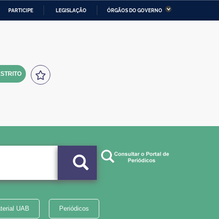
PARTICIPE
LEGISLAÇÃO
ÓRGÃOS DO GOVERNO
stério da Economia
Ministério da Infraestrutura
stério de Minas e Energia
Ministério da Ciência,
Tecnologia, Inovações e
Comunicações
STRITO
tério da Mulher, da Família
Secretaria-Geral
s Direitos Humanos
lto
terial UAB
Periódicos