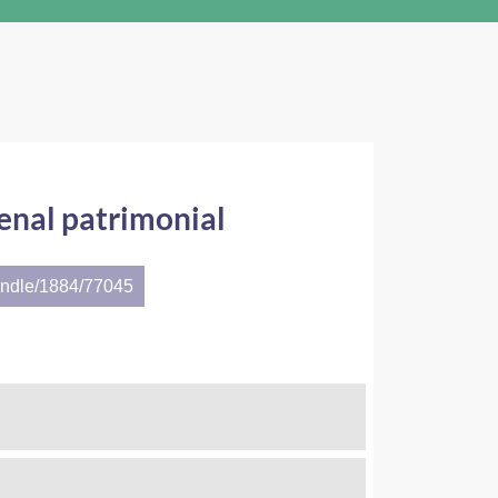
penal patrimonial
andle/1884/77045