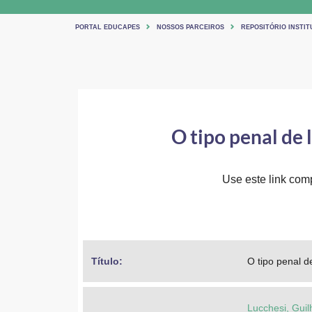
PORTAL EDUCAPES
NOSSOS PARCEIROS
REPOSITÓRIO INSTI
O tipo penal de 
Use este link comp
Título: 
O tipo penal d
Lucchesi, Gui