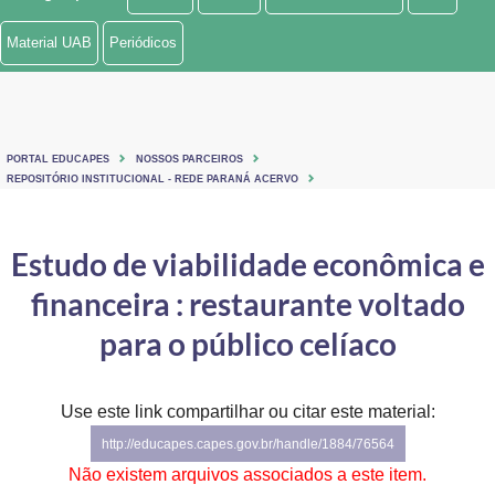
Ministério de Minas e Energia
Material UAB
Periódicos
Ministério da Ciência, Tecnologia, Inovações e Comunicações
Ministério do Meio Ambiente
PORTAL EDUCAPES
NOSSOS PARCEIROS
Ministério do Turismo
REPOSITÓRIO INSTITUCIONAL - REDE PARANÁ ACERVO
Ministério do Desenvolvimento Regional
Estudo de viabilidade econômica e
Controladoria-Geral da União
financeira : restaurante voltado
Ministério da Mulher, da Família e dos Direitos Humanos
para o público celíaco
Secretaria-Geral
Use este link compartilhar ou citar este material:
Secretaria de Governo
http://educapes.capes.gov.br/handle/1884/76564
Gabinete de Segurança Institucional
Não existem arquivos associados a este item.