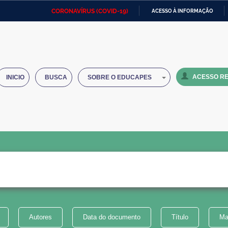
CORONAVÍRUS (COVID-19)
ACESSO À INFORMAÇÃO
Ministério da Defesa
Ministério das Relações
Mini
IR
Exteriores
PARA
O
Ministério da Cidadania
Ministério da Saúde
Mini
CONTEÚDO
ACESSO RE
INICIO
BUSCA
SOBRE O EDUCAPES
Ministério do Desenvolvimento
Controladoria-Geral da União
Minis
Regional
e do
Advocacia-Geral da União
Banco Central do Brasil
Plana
Autores
Data do documento
Título
Ma