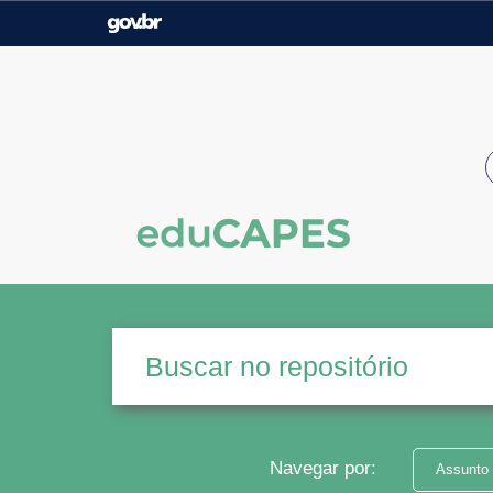
Casa Civil
Ministério da Justiça e
Segurança Pública
Ministério da Agricultura,
Ministério da Educação
Pecuária e Abastecimento
Ministério do Meio Ambiente
Ministério do Turismo
Secretaria de Governo
Gabinete de Segurança
Institucional
Navegar por:
Assunto