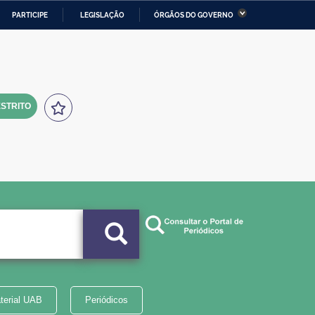
PARTICIPE
LEGISLAÇÃO
ÓRGÃOS DO GOVERNO
stério da Economia
Ministério da Infraestrutura
stério de Minas e Energia
Ministério da Ciência,
Tecnologia, Inovações e
Comunicações
STRITO
tério da Mulher, da Família
Secretaria-Geral
s Direitos Humanos
lto
terial UAB
Periódicos