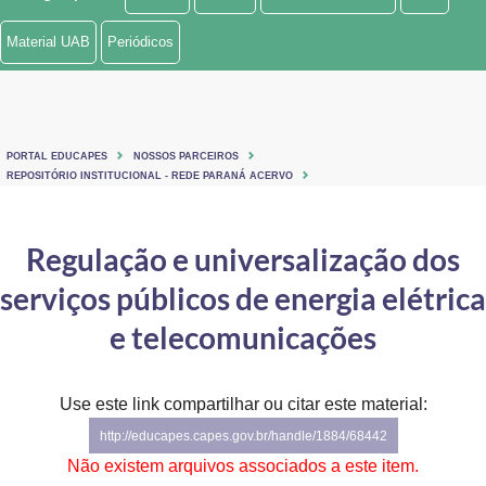
Ministério de Minas e Energia
Material UAB
Periódicos
Ministério da Ciência, Tecnologia, Inovações e Comunicações
Ministério do Meio Ambiente
PORTAL EDUCAPES
NOSSOS PARCEIROS
Ministério do Turismo
REPOSITÓRIO INSTITUCIONAL - REDE PARANÁ ACERVO
Ministério do Desenvolvimento Regional
Regulação e universalização dos
Controladoria-Geral da União
serviços públicos de energia elétrica
Ministério da Mulher, da Família e dos Direitos Humanos
e telecomunicações
Secretaria-Geral
Use este link compartilhar ou citar este material:
Secretaria de Governo
http://educapes.capes.gov.br/handle/1884/68442
Gabinete de Segurança Institucional
Não existem arquivos associados a este item.