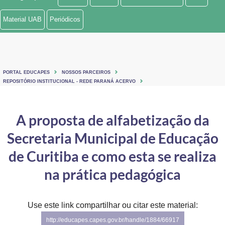
Ministério de Minas e Energia
Material UAB
Periódicos
Ministério da Ciência, Tecnologia, Inovações e Comunicações
Ministério do Meio Ambiente
PORTAL EDUCAPES
NOSSOS PARCEIROS
Ministério do Turismo
REPOSITÓRIO INSTITUCIONAL - REDE PARANÁ ACERVO
Ministério do Desenvolvimento Regional
A proposta de alfabetização da
Controladoria-Geral da União
Secretaria Municipal de Educação
Ministério da Mulher, da Família e dos Direitos Humanos
de Curitiba e como esta se realiza
Secretaria-Geral
na prática pedagógica
Secretaria de Governo
Use este link compartilhar ou citar este material:
Gabinete de Segurança Institucional
http://educapes.capes.gov.br/handle/1884/66917