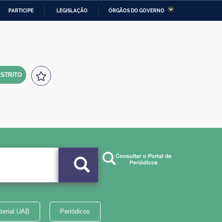
PARTICIPE
LEGISLAÇÃO
ÓRGÃOS DO GOVERNO
stério da Economia
Ministério da Infraestrutura
stério de Minas e Energia
Ministério da Ciência,
Tecnologia, Inovações e
Comunicações
STRITO
tério da Mulher, da Família
Secretaria-Geral
s Direitos Humanos
lto
terial UAB
Periódicos