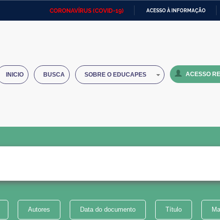
CORONAVÍRUS (COVID-19)
ACESSO À INFORMAÇÃO
Ministério da Defesa
Ministério das Relações
Mini
IR
Exteriores
PARA
O
Ministério da Cidadania
Ministério da Saúde
Mini
CONTEÚDO
ACESSO RE
INICIO
BUSCA
SOBRE O EDUCAPES
Ministério do Desenvolvimento
Controladoria-Geral da União
Minis
Regional
e do
Advocacia-Geral da União
Banco Central do Brasil
Plana
Autores
Data do documento
Título
Ma