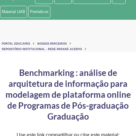
Ministério de Minas e Energia
Material UAB
Periódicos
Ministério da Ciência, Tecnologia, Inovações e Comunicações
Ministério do Meio Ambiente
PORTAL EDUCAPES
NOSSOS PARCEIROS
Ministério do Turismo
REPOSITÓRIO INSTITUCIONAL - REDE PARANÁ ACERVO
Ministério do Desenvolvimento Regional
Benchmarking : análise de
Controladoria-Geral da União
arquitetura de informação para
Ministério da Mulher, da Família e dos Direitos Humanos
modelagem de plataforma online
Secretaria-Geral
de Programas de Pós-graduação
Graduação
Secretaria de Governo
Gabinete de Segurança Institucional
Use este link compartilhar ou citar este material: