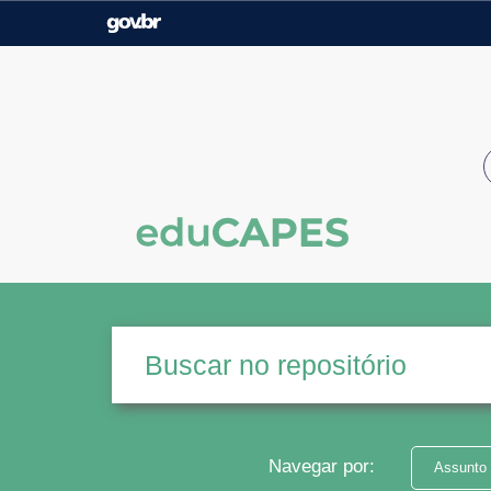
Casa Civil
Ministério da Justiça e
Segurança Pública
Ministério da Agricultura,
Ministério da Educação
Pecuária e Abastecimento
Ministério do Meio Ambiente
Ministério do Turismo
Secretaria de Governo
Gabinete de Segurança
Institucional
Navegar por:
Assunto