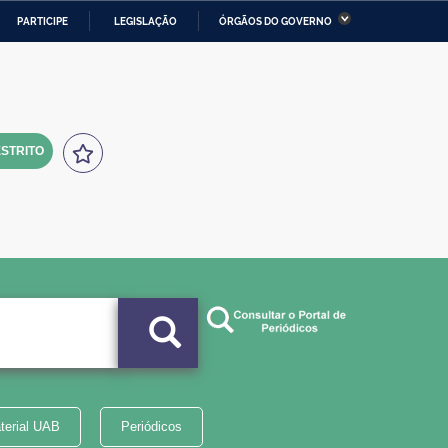
PARTICIPE
LEGISLAÇÃO
ÓRGÃOS DO GOVERNO
stério da Economia
Ministério da Infraestrutura
stério de Minas e Energia
Ministério da Ciência,
Tecnologia, Inovações e
Comunicações
STRITO
tério da Mulher, da Família
Secretaria-Geral
s Direitos Humanos
lto
terial UAB
Periódicos