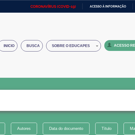
CORONAVÍRUS (COVID-19)
ACESSO À INFORMAÇÃO
Ministério da Defesa
Ministério das Relações
Mini
IR
Exteriores
PARA
O
Ministério da Cidadania
Ministério da Saúde
Mini
CONTEÚDO
ACESSO RE
INICIO
BUSCA
SOBRE O EDUCAPES
Ministério do Desenvolvimento
Controladoria-Geral da União
Minis
Regional
e do
Advocacia-Geral da União
Banco Central do Brasil
Plana
Autores
Data do documento
Título
Ma