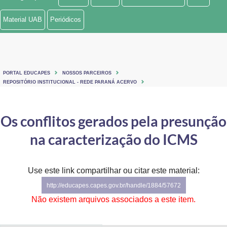
Ministério de Minas e Energia
Material UAB
Periódicos
Ministério da Ciência, Tecnologia, Inovações e Comunicações
Ministério do Meio Ambiente
PORTAL EDUCAPES
NOSSOS PARCEIROS
Ministério do Turismo
REPOSITÓRIO INSTITUCIONAL - REDE PARANÁ ACERVO
Ministério do Desenvolvimento Regional
Os conflitos gerados pela presunção
Controladoria-Geral da União
na caracterização do ICMS
Ministério da Mulher, da Família e dos Direitos Humanos
Use este link compartilhar ou citar este material:
Secretaria-Geral
http://educapes.capes.gov.br/handle/1884/57672
Secretaria de Governo
Não existem arquivos associados a este item.
Gabinete de Segurança Institucional