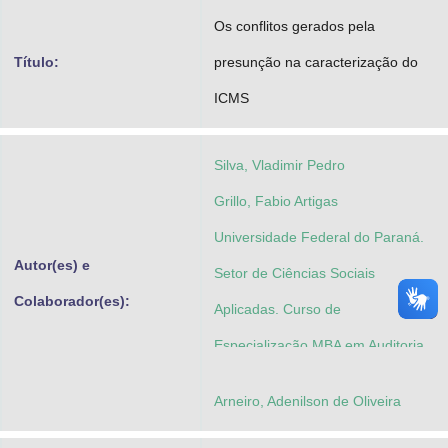
Advocacia-Geral da União
Os conflitos gerados pela
Título:
presunção na caracterização do
Banco Central do Brasil
ICMS
Planalto
Silva, Vladimir Pedro
Grillo, Fabio Artigas
Universidade Federal do Paraná.
Autor(es) e
Setor de Ciências Sociais
Colaborador(es):
Aplicadas. Curso de
Especialização MBA em Auditoria
Integral
Arneiro, Adenilson de Oliveira