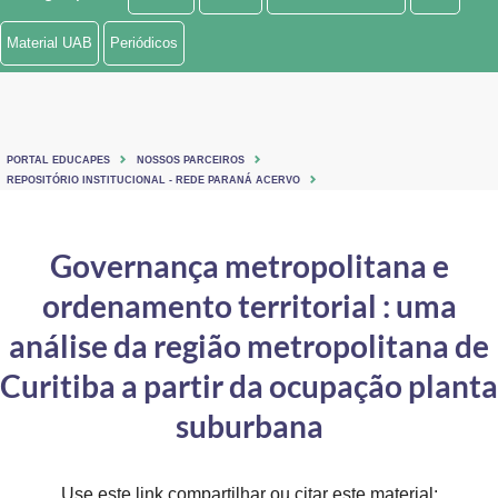
Ministério de Minas e Energia
Material UAB
Periódicos
Ministério da Ciência, Tecnologia, Inovações e Comunicações
Ministério do Meio Ambiente
PORTAL EDUCAPES
NOSSOS PARCEIROS
Ministério do Turismo
REPOSITÓRIO INSTITUCIONAL - REDE PARANÁ ACERVO
Ministério do Desenvolvimento Regional
Governança metropolitana e
Controladoria-Geral da União
ordenamento territorial : uma
Ministério da Mulher, da Família e dos Direitos Humanos
análise da região metropolitana de
Secretaria-Geral
Curitiba a partir da ocupação planta
suburbana
Secretaria de Governo
Gabinete de Segurança Institucional
Use este link compartilhar ou citar este material: