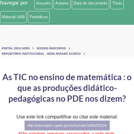
Navegar por:
Assunto
Autores
Data do documento
Título
Ministério de Minas e Energia
Material UAB
Periódicos
Ministério da Ciência, Tecnologia, Inovações e Comunicações
Ministério do Meio Ambiente
Ministério do Turismo
PORTAL EDUCAPES
NOSSOS PARCEIROS
REPOSITÓRIO INSTITUCIONAL - REDE PARANÁ ACERVO
Ministério do Desenvolvimento Regional
As TIC no ensino de matemática : o
Controladoria-Geral da União
que as produções didático-
Ministério da Mulher, da Família e dos Direitos Humanos
pedagógicas no PDE nos dizem?
Secretaria-Geral
Secretaria de Governo
Use este link compartilhar ou citar este material:
http://educapes.capes.gov.br/handle/1884/55926
Gabinete de Segurança Institucional
Não existem arquivos associados a este item.