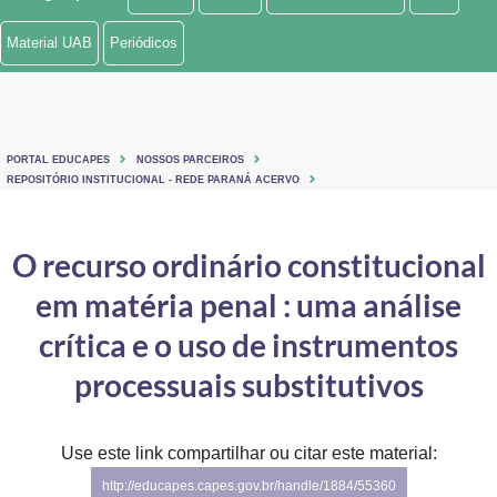
Ministério de Minas e Energia
Material UAB
Periódicos
Ministério da Ciência, Tecnologia, Inovações e Comunicações
Ministério do Meio Ambiente
PORTAL EDUCAPES
NOSSOS PARCEIROS
Ministério do Turismo
REPOSITÓRIO INSTITUCIONAL - REDE PARANÁ ACERVO
Ministério do Desenvolvimento Regional
O recurso ordinário constitucional
Controladoria-Geral da União
em matéria penal : uma análise
Ministério da Mulher, da Família e dos Direitos Humanos
crítica e o uso de instrumentos
Secretaria-Geral
processuais substitutivos
Secretaria de Governo
Use este link compartilhar ou citar este material:
Gabinete de Segurança Institucional
http://educapes.capes.gov.br/handle/1884/55360