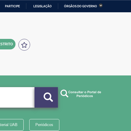
PARTICIPE
LEGISLAÇÃO
ÓRGÃOS DO GOVERNO
stério da Economia
Ministério da Infraestrutura
stério de Minas e Energia
Ministério da Ciência,
Tecnologia, Inovações e
Comunicações
STRITO
tério da Mulher, da Família
Secretaria-Geral
s Direitos Humanos
lto
terial UAB
Periódicos