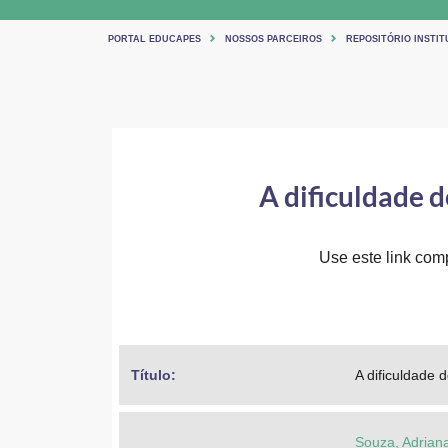
PORTAL EDUCAPES
NOSSOS PARCEIROS
REPOSITÓRIO INSTI
A dificuldade 
Use este link comp
Título: 
A dificuldade
Souza, Adrian