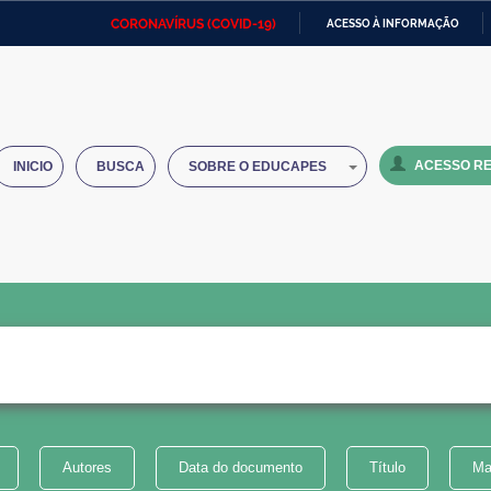
CORONAVÍRUS (COVID-19)
ACESSO À INFORMAÇÃO
Ministério da Defesa
Ministério das Relações
Mini
IR
Exteriores
PARA
O
Ministério da Cidadania
Ministério da Saúde
Mini
CONTEÚDO
ACESSO RE
INICIO
BUSCA
SOBRE O EDUCAPES
Ministério do Desenvolvimento
Controladoria-Geral da União
Minis
Regional
e do
Advocacia-Geral da União
Banco Central do Brasil
Plana
Autores
Data do documento
Título
Ma