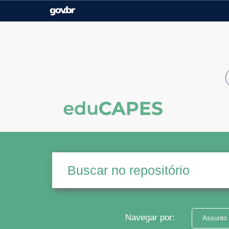
Casa Civil
Ministério da Justiça e
Segurança Pública
Ministério da Agricultura,
Ministério da Educação
Pecuária e Abastecimento
Ministério do Meio Ambiente
Ministério do Turismo
Secretaria de Governo
Gabinete de Segurança
Institucional
Navegar por:
Assunto