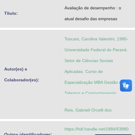
Advocacia-Geral da União
Avaliação de desempenho : o
Título:
atual desafio das empresas
Banco Central do Brasil
Planalto
Toscani, Carolina Valentini, 1980-
Universidade Federal do Paraná.
Setor de Ciências Sociais
Autor(es) e
Aplicadas. Curso de
Colaborador(es):
Especialização MBA Gestão de
Talentos e Comportamento
Humano
Reis, Gabrieli Orcelli dos
https://hdl.handle.net/1884/53880
Outros identificadores: