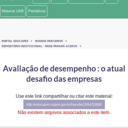
Ministério de Minas e Energia
Material UAB
Periódicos
Ministério da Ciência, Tecnologia, Inovações e Comunicações
Ministério do Meio Ambiente
PORTAL EDUCAPES
NOSSOS PARCEIROS
Ministério do Turismo
REPOSITÓRIO INSTITUCIONAL - REDE PARANÁ ACERVO
Ministério do Desenvolvimento Regional
Avaliação de desempenho : o atual
Controladoria-Geral da União
desafio das empresas
Ministério da Mulher, da Família e dos Direitos Humanos
Use este link compartilhar ou citar este material:
Secretaria-Geral
http://educapes.capes.gov.br/handle/1884/53880
Secretaria de Governo
Não existem arquivos associados a este item.
Gabinete de Segurança Institucional