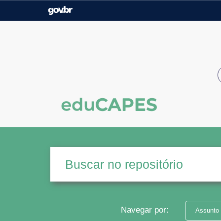
Casa Civil
Ministério da Justiça e
Segurança Pública
Ministério da Agricultura,
Ministério da Educação
Pecuária e Abastecimento
Ministério do Meio Ambiente
Ministério do Turismo
Secretaria de Governo
Gabinete de Segurança
Institucional
Navegar por:
Assunto