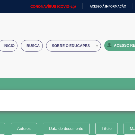
CORONAVÍRUS (COVID-19)
ACESSO À INFORMAÇÃO
Ministério da Defesa
Ministério das Relações
Mini
IR
Exteriores
PARA
O
Ministério da Cidadania
Ministério da Saúde
Mini
CONTEÚDO
ACESSO RE
INICIO
BUSCA
SOBRE O EDUCAPES
Ministério do Desenvolvimento
Controladoria-Geral da União
Minis
Regional
e do
Advocacia-Geral da União
Banco Central do Brasil
Plana
Autores
Data do documento
Título
Ma