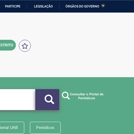
PARTICIPE
LEGISLAÇÃO
ÓRGÃOS DO GOVERNO
stério da Economia
Ministério da Infraestrutura
stério de Minas e Energia
Ministério da Ciência,
Tecnologia, Inovações e
Comunicações
STRITO
tério da Mulher, da Família
Secretaria-Geral
s Direitos Humanos
lto
terial UAB
Periódicos