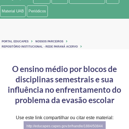
Ministério de Minas e Energia
Material UAB
Periódicos
Ministério da Ciência, Tecnologia, Inovações e Comunicações
Ministério do Meio Ambiente
PORTAL EDUCAPES
NOSSOS PARCEIROS
Ministério do Turismo
REPOSITÓRIO INSTITUCIONAL - REDE PARANÁ ACERVO
Ministério do Desenvolvimento Regional
O ensino médio por blocos de
Controladoria-Geral da União
disciplinas semestrais e sua
Ministério da Mulher, da Família e dos Direitos Humanos
influência no enfrentamento do
Secretaria-Geral
problema da evasão escolar
Secretaria de Governo
Use este link compartilhar ou citar este material:
Gabinete de Segurança Institucional
http://educapes.capes.gov.br/handle/1884/50844