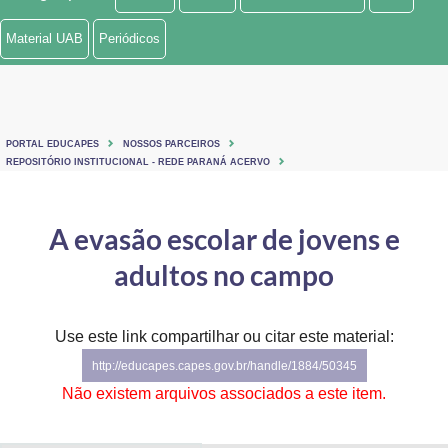
Ministério de Minas e Energia
Material UAB
Periódicos
Ministério da Ciência, Tecnologia, Inovações e Comunicações
Ministério do Meio Ambiente
PORTAL EDUCAPES
NOSSOS PARCEIROS
Ministério do Turismo
REPOSITÓRIO INSTITUCIONAL - REDE PARANÁ ACERVO
Ministério do Desenvolvimento Regional
A evasão escolar de jovens e
Controladoria-Geral da União
adultos no campo
Ministério da Mulher, da Família e dos Direitos Humanos
Use este link compartilhar ou citar este material:
Secretaria-Geral
http://educapes.capes.gov.br/handle/1884/50345
Secretaria de Governo
Não existem arquivos associados a este item.
Gabinete de Segurança Institucional