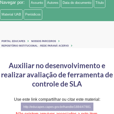
Navegar por:
Assunto
Autores
Data do documento
Título
Ministério de Minas e Energia
Material UAB
Periódicos
Ministério da Ciência, Tecnologia, Inovações e Comunicações
Ministério do Meio Ambiente
Ministério do Turismo
PORTAL EDUCAPES
NOSSOS PARCEIROS
REPOSITÓRIO INSTITUCIONAL - REDE PARANÁ ACERVO
Ministério do Desenvolvimento Regional
Auxiliar no desenvolvimento e
Controladoria-Geral da União
realizar avaliação de ferramenta de
Ministério da Mulher, da Família e dos Direitos Humanos
controle de SLA
Secretaria-Geral
Secretaria de Governo
Use este link compartilhar ou citar este material:
http://educapes.capes.gov.br/handle/1884/47881
Gabinete de Segurança Institucional
Não existem arquivos associados a este item.