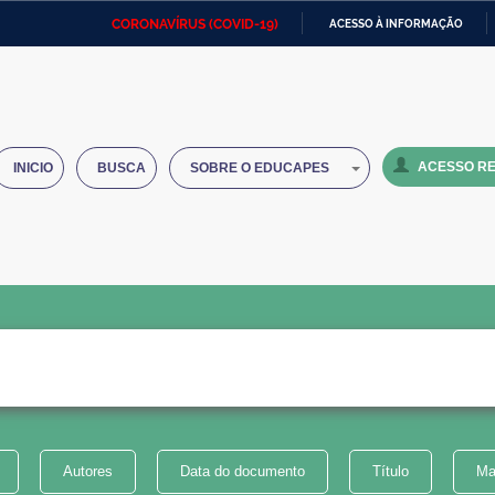
CORONAVÍRUS (COVID-19)
ACESSO À INFORMAÇÃO
Ministério da Defesa
Ministério das Relações
Mini
IR
Exteriores
PARA
O
Ministério da Cidadania
Ministério da Saúde
Mini
CONTEÚDO
ACESSO RE
INICIO
BUSCA
SOBRE O EDUCAPES
Ministério do Desenvolvimento
Controladoria-Geral da União
Minis
Regional
e do
Advocacia-Geral da União
Banco Central do Brasil
Plana
Autores
Data do documento
Título
Ma