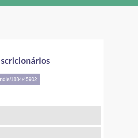
iscricionários
andle/1884/45902