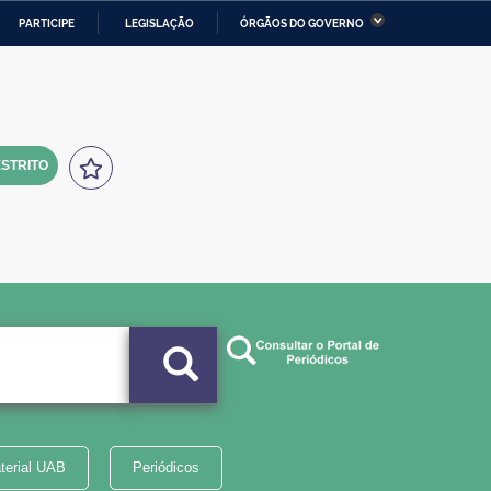
PARTICIPE
LEGISLAÇÃO
ÓRGÃOS DO GOVERNO
stério da Economia
Ministério da Infraestrutura
stério de Minas e Energia
Ministério da Ciência,
Tecnologia, Inovações e
Comunicações
STRITO
tério da Mulher, da Família
Secretaria-Geral
s Direitos Humanos
lto
terial UAB
Periódicos