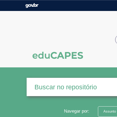
Casa Civil
Ministério da Justiça e
Segurança Pública
Ministério da Agricultura,
Ministério da Educação
Pecuária e Abastecimento
Ministério do Meio Ambiente
Ministério do Turismo
Secretaria de Governo
Gabinete de Segurança
Institucional
Navegar por:
Assunto