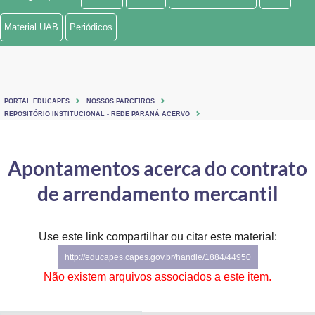
Ministério de Minas e Energia
Material UAB
Periódicos
Ministério da Ciência, Tecnologia, Inovações e Comunicações
Ministério do Meio Ambiente
PORTAL EDUCAPES
NOSSOS PARCEIROS
Ministério do Turismo
REPOSITÓRIO INSTITUCIONAL - REDE PARANÁ ACERVO
Ministério do Desenvolvimento Regional
Apontamentos acerca do contrato
Controladoria-Geral da União
de arrendamento mercantil
Ministério da Mulher, da Família e dos Direitos Humanos
Use este link compartilhar ou citar este material:
Secretaria-Geral
http://educapes.capes.gov.br/handle/1884/44950
Secretaria de Governo
Não existem arquivos associados a este item.
Gabinete de Segurança Institucional