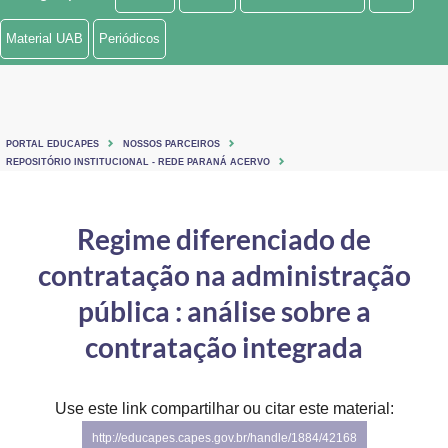
Ministério de Minas e Energia
Material UAB
Periódicos
Ministério da Ciência, Tecnologia, Inovações e Comunicações
Ministério do Meio Ambiente
PORTAL EDUCAPES
NOSSOS PARCEIROS
Ministério do Turismo
REPOSITÓRIO INSTITUCIONAL - REDE PARANÁ ACERVO
Ministério do Desenvolvimento Regional
Regime diferenciado de
Controladoria-Geral da União
contratação na administração
Ministério da Mulher, da Família e dos Direitos Humanos
pública : análise sobre a
Secretaria-Geral
contratação integrada
Secretaria de Governo
Use este link compartilhar ou citar este material:
Gabinete de Segurança Institucional
http://educapes.capes.gov.br/handle/1884/42168