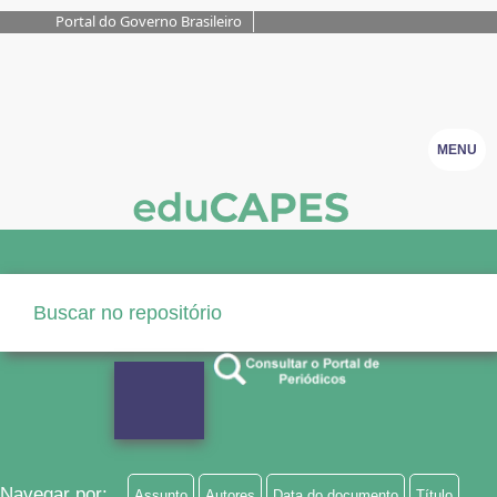
Portal do Governo Brasileiro
MENU
Navegar por:
Assunto
Autores
Data do documento
Título