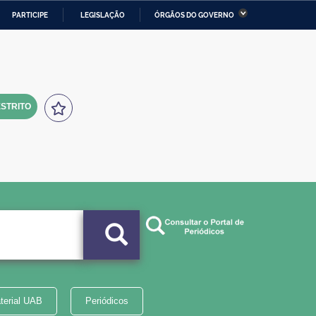
PARTICIPE
LEGISLAÇÃO
ÓRGÃOS DO GOVERNO
stério da Economia
Ministério da Infraestrutura
stério de Minas e Energia
Ministério da Ciência,
Tecnologia, Inovações e
Comunicações
STRITO
tério da Mulher, da Família
Secretaria-Geral
s Direitos Humanos
lto
terial UAB
Periódicos