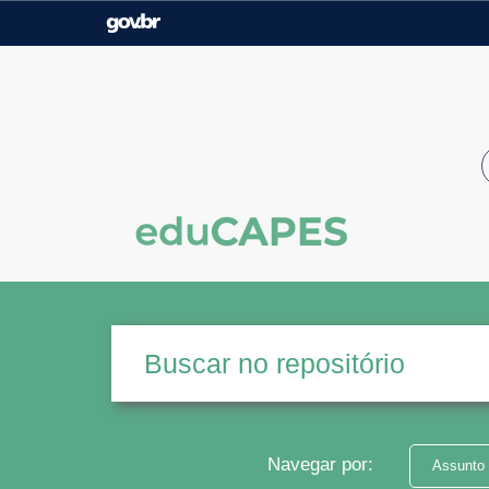
Casa Civil
Ministério da Justiça e
Segurança Pública
Ministério da Agricultura,
Ministério da Educação
Pecuária e Abastecimento
Ministério do Meio Ambiente
Ministério do Turismo
Secretaria de Governo
Gabinete de Segurança
Institucional
Navegar por:
Assunto