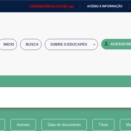
CORONAVÍRUS (COVID-19)
ACESSO À INFORMAÇÃO
Ministério da Defesa
Ministério das Relações
Mini
IR
Exteriores
PARA
O
Ministério da Cidadania
Ministério da Saúde
Mini
CONTEÚDO
ACESSO RE
INICIO
BUSCA
SOBRE O EDUCAPES
Ministério do Desenvolvimento
Controladoria-Geral da União
Minis
Regional
e do
Advocacia-Geral da União
Banco Central do Brasil
Plana
Autores
Data do documento
Título
Ma