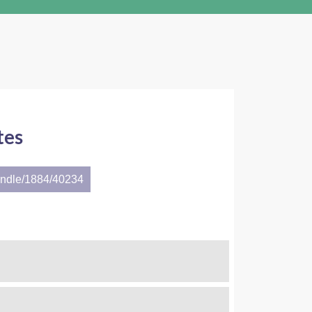
tes
andle/1884/40234