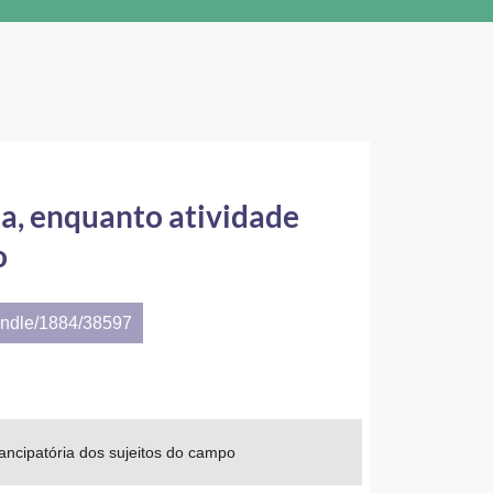
ita, enquanto atividade
o
andle/1884/38597
mancipatória dos sujeitos do campo