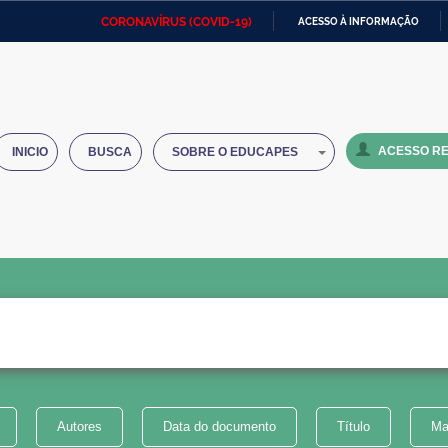
CORONAVÍRUS (COVID-19)
ACESSO À INFORMAÇÃO
Ministério da Defesa
Ministério das Relações
Mini
IR
Exteriores
PARA
O
Ministério da Cidadania
Ministério da Saúde
Mini
CONTEÚDO
ACESSO RE
INICIO
BUSCA
SOBRE O EDUCAPES
Ministério do Desenvolvimento
Controladoria-Geral da União
Minis
Regional
e do
Advocacia-Geral da União
Banco Central do Brasil
Plana
Autores
Data do documento
Título
Ma