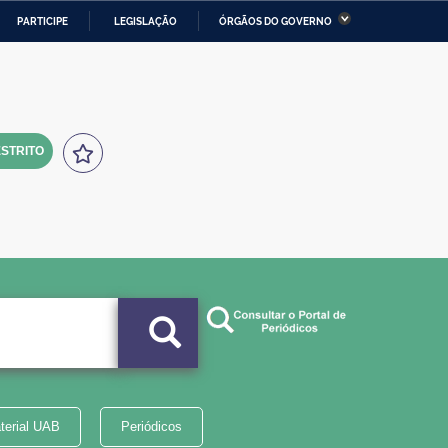
PARTICIPE
LEGISLAÇÃO
ÓRGÃOS DO GOVERNO
stério da Economia
Ministério da Infraestrutura
stério de Minas e Energia
Ministério da Ciência,
Tecnologia, Inovações e
Comunicações
STRITO
tério da Mulher, da Família
Secretaria-Geral
s Direitos Humanos
lto
terial UAB
Periódicos