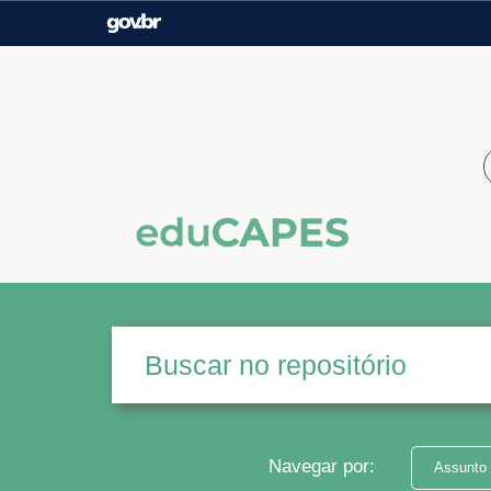
Casa Civil
Ministério da Justiça e
Segurança Pública
Ministério da Agricultura,
Ministério da Educação
Pecuária e Abastecimento
Ministério do Meio Ambiente
Ministério do Turismo
Secretaria de Governo
Gabinete de Segurança
Institucional
Navegar por:
Assunto