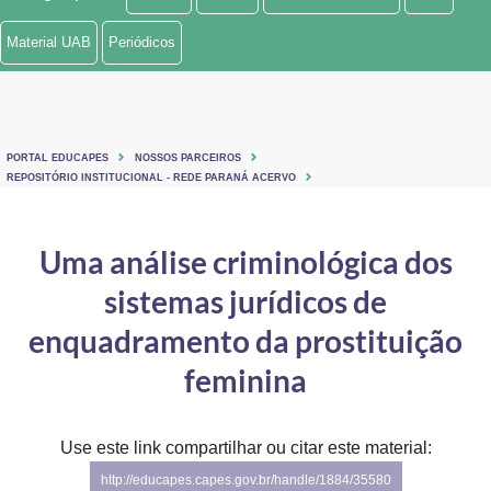
Ministério de Minas e Energia
Material UAB
Periódicos
Ministério da Ciência, Tecnologia, Inovações e Comunicações
Ministério do Meio Ambiente
PORTAL EDUCAPES
NOSSOS PARCEIROS
Ministério do Turismo
REPOSITÓRIO INSTITUCIONAL - REDE PARANÁ ACERVO
Ministério do Desenvolvimento Regional
Uma análise criminológica dos
Controladoria-Geral da União
sistemas jurídicos de
Ministério da Mulher, da Família e dos Direitos Humanos
enquadramento da prostituição
Secretaria-Geral
feminina
Secretaria de Governo
Use este link compartilhar ou citar este material:
Gabinete de Segurança Institucional
http://educapes.capes.gov.br/handle/1884/35580