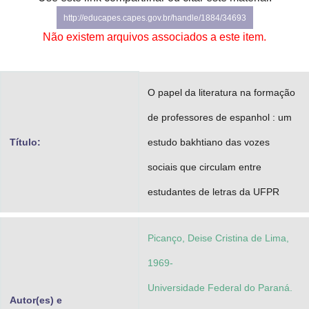
Advocacia-Geral da União
http://educapes.capes.gov.br/handle/1884/34693
Não existem arquivos associados a este item.
Banco Central do Brasil
Planalto
O papel da literatura na formação
de professores de espanhol : um
Título:
estudo bakhtiano das vozes
sociais que circulam entre
estudantes de letras da UFPR
Picanço, Deise Cristina de Lima,
1969-
Universidade Federal do Paraná.
Autor(es) e