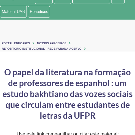
Ministério de Minas e Energia
Material UAB
Periódicos
Ministério da Ciência, Tecnologia, Inovações e Comunicações
Ministério do Meio Ambiente
PORTAL EDUCAPES
NOSSOS PARCEIROS
Ministério do Turismo
REPOSITÓRIO INSTITUCIONAL - REDE PARANÁ ACERVO
Ministério do Desenvolvimento Regional
O papel da literatura na formação
Controladoria-Geral da União
de professores de espanhol : um
Ministério da Mulher, da Família e dos Direitos Humanos
estudo bakhtiano das vozes sociais
Secretaria-Geral
que circulam entre estudantes de
letras da UFPR
Secretaria de Governo
Gabinete de Segurança Institucional
Use este link compartilhar ou citar este material: