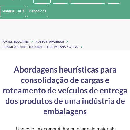
Ministério de Minas e Energia
Material UAB
Periódicos
Ministério da Ciência, Tecnologia, Inovações e Comunicações
Ministério do Meio Ambiente
PORTAL EDUCAPES
NOSSOS PARCEIROS
Ministério do Turismo
REPOSITÓRIO INSTITUCIONAL - REDE PARANÁ ACERVO
Ministério do Desenvolvimento Regional
Abordagens heurísticas para
Controladoria-Geral da União
consolidação de cargas e
Ministério da Mulher, da Família e dos Direitos Humanos
roteamento de veículos de entrega
Secretaria-Geral
dos produtos de uma indústria de
embalagens
Secretaria de Governo
Gabinete de Segurança Institucional
Use este link compartilhar ou citar este material: