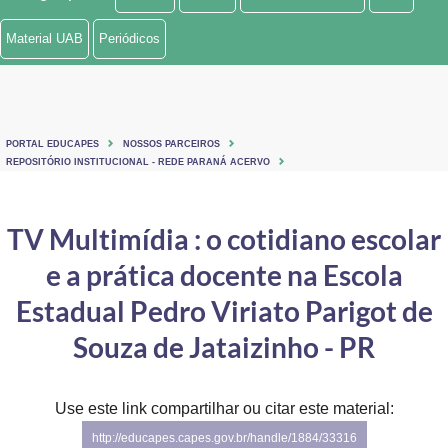
Ministério de Minas e Energia
Material UAB
Periódicos
Ministério da Ciência, Tecnologia, Inovações e Comunicações
Ministério do Meio Ambiente
PORTAL EDUCAPES
NOSSOS PARCEIROS
Ministério do Turismo
REPOSITÓRIO INSTITUCIONAL - REDE PARANÁ ACERVO
Ministério do Desenvolvimento Regional
TV Multimídia : o cotidiano escolar
Controladoria-Geral da União
e a prática docente na Escola
Ministério da Mulher, da Família e dos Direitos Humanos
Estadual Pedro Viriato Parigot de
Secretaria-Geral
Souza de Jataizinho - PR
Secretaria de Governo
Use este link compartilhar ou citar este material:
Gabinete de Segurança Institucional
http://educapes.capes.gov.br/handle/1884/33316