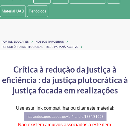
Ministério de Minas e Energia
Material UAB
Periódicos
Ministério da Ciência, Tecnologia, Inovações e Comunicações
Ministério do Meio Ambiente
PORTAL EDUCAPES
NOSSOS PARCEIROS
Ministério do Turismo
REPOSITÓRIO INSTITUCIONAL - REDE PARANÁ ACERVO
Ministério do Desenvolvimento Regional
Crítica à redução da justiça à
Controladoria-Geral da União
eficiência : da justiça plutocrática à
Ministério da Mulher, da Família e dos Direitos Humanos
justiça focada em realizações
Secretaria-Geral
Use este link compartilhar ou citar este material:
Secretaria de Governo
http://educapes.capes.gov.br/handle/1884/31658
Gabinete de Segurança Institucional
Não existem arquivos associados a este item.