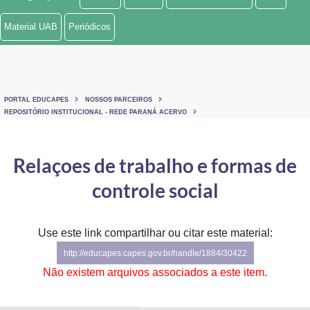
Ministério de Minas e Energia
Material UAB
Periódicos
Ministério da Ciência, Tecnologia, Inovações e Comunicações
Ministério do Meio Ambiente
PORTAL EDUCAPES
NOSSOS PARCEIROS
Ministério do Turismo
REPOSITÓRIO INSTITUCIONAL - REDE PARANÁ ACERVO
Ministério do Desenvolvimento Regional
Relaçoes de trabalho e formas de
Controladoria-Geral da União
controle social
Ministério da Mulher, da Família e dos Direitos Humanos
Use este link compartilhar ou citar este material:
Secretaria-Geral
http://educapes.capes.gov.br/handle/1884/30422
Secretaria de Governo
Não existem arquivos associados a este item.
Gabinete de Segurança Institucional