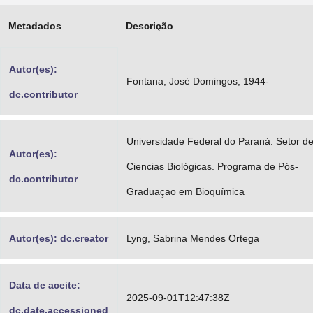
Advocacia-Geral da União
Metadados
Descrição
Banco Central do Brasil
Autor(es):
Planalto
Fontana, José Domingos, 1944-
dc.contributor
Universidade Federal do Paraná. Setor d
Autor(es):
Ciencias Biológicas. Programa de Pós-
dc.contributor
Graduaçao em Bioquímica
Autor(es): dc.creator
Lyng, Sabrina Mendes Ortega
Data de aceite:
2025-09-01T12:47:38Z
dc.date.accessioned