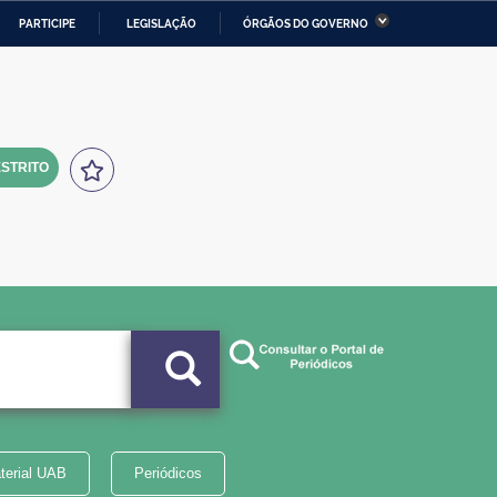
PARTICIPE
LEGISLAÇÃO
ÓRGÃOS DO GOVERNO
stério da Economia
Ministério da Infraestrutura
stério de Minas e Energia
Ministério da Ciência,
Tecnologia, Inovações e
Comunicações
STRITO
tério da Mulher, da Família
Secretaria-Geral
s Direitos Humanos
lto
terial UAB
Periódicos