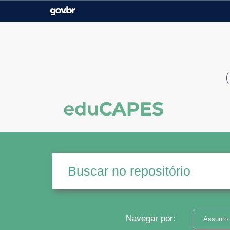
Casa Civil
Ministério da Justiça e
Segurança Pública
Ministério da Agricultura,
Ministério da Educação
Pecuária e Abastecimento
Ministério do Meio Ambiente
Ministério do Turismo
Secretaria de Governo
Gabinete de Segurança
Institucional
Navegar por:
Assunto