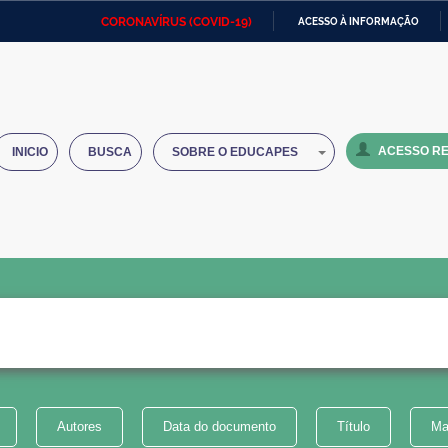
CORONAVÍRUS (COVID-19)
ACESSO À INFORMAÇÃO
Ministério da Defesa
Ministério das Relações
Mini
IR
Exteriores
PARA
O
Ministério da Cidadania
Ministério da Saúde
Mini
CONTEÚDO
ACESSO RE
INICIO
BUSCA
SOBRE O EDUCAPES
Ministério do Desenvolvimento
Controladoria-Geral da União
Minis
Regional
e do
Advocacia-Geral da União
Banco Central do Brasil
Plana
Autores
Data do documento
Título
Ma