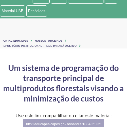
Ministério de Minas e Energia
Material UAB
Periódicos
Ministério da Ciência, Tecnologia, Inovações e Comunicações
Ministério do Meio Ambiente
PORTAL EDUCAPES
NOSSOS PARCEIROS
Ministério do Turismo
REPOSITÓRIO INSTITUCIONAL - REDE PARANÁ ACERVO
Ministério do Desenvolvimento Regional
Um sistema de programação do
Controladoria-Geral da União
transporte principal de
Ministério da Mulher, da Família e dos Direitos Humanos
multiprodutos florestais visando a
Secretaria-Geral
minimização de custos
Secretaria de Governo
Use este link compartilhar ou citar este material:
Gabinete de Segurança Institucional
http://educapes.capes.gov.br/handle/1884/25135