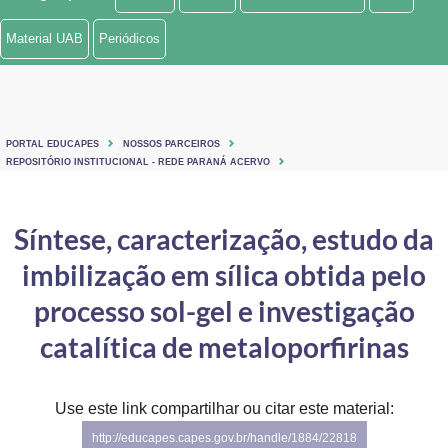
Ministério de Minas e Energia
Material UAB
Periódicos
Ministério da Ciência, Tecnologia, Inovações e Comunicações
Ministério do Meio Ambiente
PORTAL EDUCAPES
NOSSOS PARCEIROS
Ministério do Turismo
REPOSITÓRIO INSTITUCIONAL - REDE PARANÁ ACERVO
Ministério do Desenvolvimento Regional
Síntese, caracterização, estudo da
Controladoria-Geral da União
imbilização em sílica obtida pelo
Ministério da Mulher, da Família e dos Direitos Humanos
processo sol-gel e investigação
Secretaria-Geral
catalítica de metaloporfirinas
Secretaria de Governo
Use este link compartilhar ou citar este material:
Gabinete de Segurança Institucional
http://educapes.capes.gov.br/handle/1884/22818