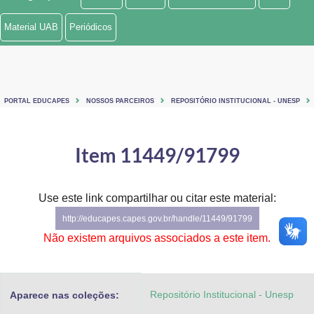
Ministério de Minas e Energia
Material UAB
Periódicos
Ministério da Ciência, Tecnologia, Inovações e Comunicações
Ministério do Meio Ambiente
PORTAL EDUCAPES
NOSSOS PARCEIROS
REPOSITÓRIO INSTITUCIONAL - UNESP
Ministério do Turismo
Ministério do Desenvolvimento Regional
Item 11449/91799
Controladoria-Geral da União
Use este link compartilhar ou citar este material:
Ministério da Mulher, da Família e dos Direitos Humanos
http://educapes.capes.gov.br/handle/11449/91799
Secretaria-Geral
Não existem arquivos associados a este item.
Secretaria de Governo
Repositório Institucional - Unesp
Aparece nas coleções:
Gabinete de Segurança Institucional