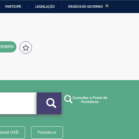
PARTICIPE
LEGISLAÇÃO
ÓRGÃOS DO GOVERNO
stério da Economia
Ministério da Infraestrutura
stério de Minas e Energia
Ministério da Ciência,
Tecnologia, Inovações e
Comunicações
STRITO
tério da Mulher, da Família
Secretaria-Geral
s Direitos Humanos
lto
terial UAB
Periódicos