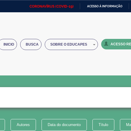
CORONAVÍRUS (COVID-19)
ACESSO À INFORMAÇÃO
Ministério da Defesa
Ministério das Relações
Mini
IR
Exteriores
PARA
O
Ministério da Cidadania
Ministério da Saúde
Mini
CONTEÚDO
ACESSO RE
INICIO
BUSCA
SOBRE O EDUCAPES
Ministério do Desenvolvimento
Controladoria-Geral da União
Minis
Regional
e do
Advocacia-Geral da União
Banco Central do Brasil
Plana
Autores
Data do documento
Título
Ma