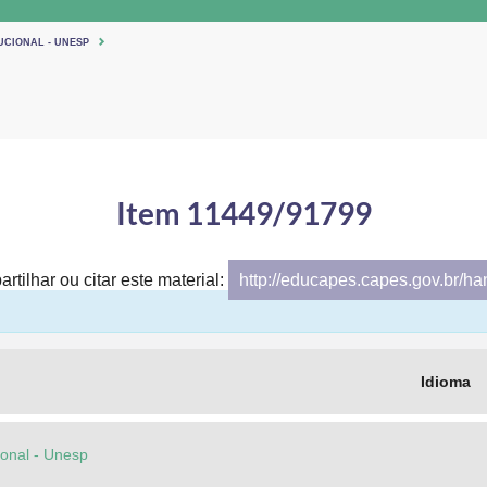
UCIONAL - UNESP
Item 11449/91799
rtilhar ou citar este material:
http://educapes.capes.gov.br/h
Idioma
cional - Unesp