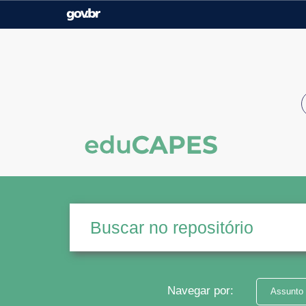
Casa Civil
Ministério da Justiça e
Segurança Pública
Ministério da Agricultura,
Ministério da Educação
Pecuária e Abastecimento
Ministério do Meio Ambiente
Ministério do Turismo
Secretaria de Governo
Gabinete de Segurança
Institucional
Navegar por:
Assunto